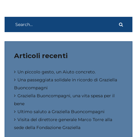
Articoli recenti
Un piccolo gesto, un Aiuto concreto.
Una passeggiata solidale in ricordo di Graziella
Buoncompagni
Graziella Buoncompagni, una vita spesa per il
bene
Ultimo saluto a Graziella Buoncompagni
Visita del direttore generale Marco Torre alla
sede della Fondazione Graziella