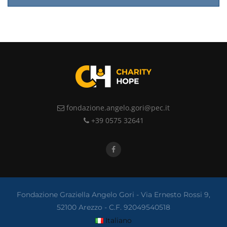
fondazione.angelo.gori@pec.it
+39 0575 32641
Fondazione Graziella Angelo Gori - Via Ernesto Rossi 9,
52100 Arezzo - C.F. 92049540518
Italiano