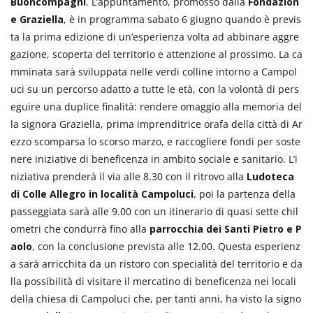
Buoncompagni
. L’appuntamento, promosso dalla
Fondazion
e Graziella
, è in programma sabato 6 giugno quando è previs
ta la prima edizione di un’esperienza volta ad abbinare aggre
gazione, scoperta del territorio e attenzione al prossimo. La ca
mminata sarà sviluppata nelle verdi colline intorno a Campol
uci su un percorso adatto a tutte le età, con la volontà di pers
eguire una duplice finalità: rendere omaggio alla memoria del
la signora Graziella, prima imprenditrice orafa della città di Ar
ezzo scomparsa lo scorso marzo, e raccogliere fondi per soste
nere iniziative di beneficenza in ambito sociale e sanitario. L’i
niziativa prenderà il via alle 8.30 con il ritrovo alla
Ludoteca
di Colle Allegro in località Campoluci
, poi la partenza della
passeggiata sarà alle 9.00 con un itinerario di quasi sette chil
ometri che condurrà fino alla
parrocchia dei Santi Pietro e P
aolo
, con la conclusione prevista alle 12.00. Questa esperienz
a sarà arricchita da un ristoro con specialità del territorio e da
lla possibilità di visitare il mercatino di beneficenza nei locali
della chiesa di Campoluci che, per tanti anni, ha visto la signo